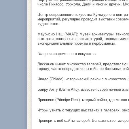
числе Пикассо, Уорхола, Дали и многих других. Му
Центр современного искусства Культурного центра
мероприятий, регулярно проводит выставки совреме
художников.
Маурисио Наш (MAAT): Музей архитектуры, техноло
выставки, связанные с архитектурой, технологиям
экспериментальные проекты и перфомансы.
Галереи современного искусства:
Лиссабон имеет множество галерей, представляющ
городу, часто сосредоточены в более богемных райо
Чиадо (Chiado): исторический район с множеством б
Байру Алту (Bairro Alto): известен своей ночной ж
Принципе (Principe Real): модный район, где можн
Чтобы узнать о текущих выставках в галереях, рек
Проверить веб-сайты галерей: Большинство галере