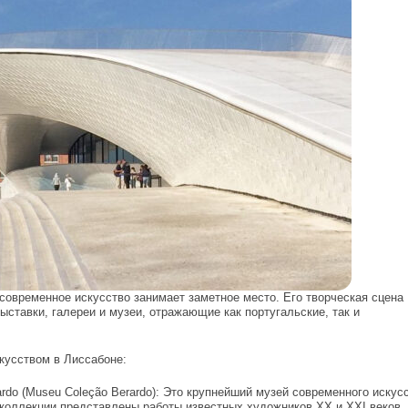
 современное искусство занимает заметное место. Его творческая сцена
ыставки, галереи и музеи, отражающие как португальские, так и
кусством в Лиссабоне:
rdo (Museu Coleção Berardo): Это крупнейший музей современного искус
 коллекции представлены работы известных художников XX и XXI веков, 