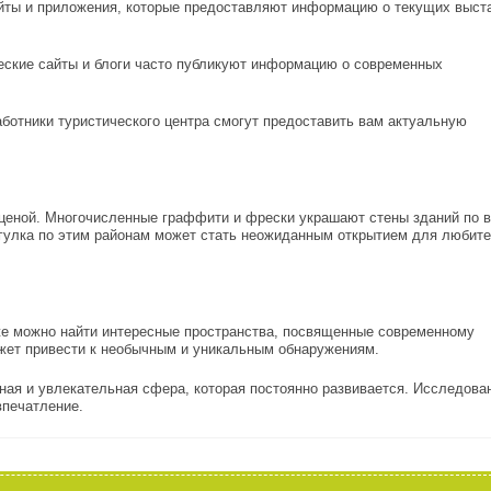
йты и приложения, которые предоставляют информацию о текущих выст
еские сайты и блоги часто публикуют информацию о современных
ботники туристического центра смогут предоставить вам актуальную
 сценой. Многочисленные граффити и фрески украшают стены зданий по 
огулка по этим районам может стать неожиданным открытием для любит
же можно найти интересные пространства, посвященные современному
ожет привести к необычным и уникальным обнаружениям.
ная и увлекательная сфера, которая постоянно развивается. Исследова
впечатление.