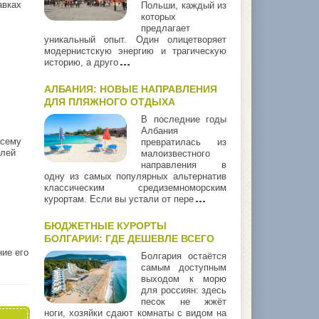
авках
Польши, каждый из
которых
предлагает
уникальный опыт. Один олицетворяет
модернистскую энергию и трагическую
историю, а друго
АЛБАНИЯ: НОВЫЕ НАПРАВЛЕНИЯ
ДЛЯ ПЛЯЖНОГО ОТДЫХА
В последние годы
Албания
всему
превратилась из
елей
малоизвестного
направления в
одну из самых популярных альтернатив
классическим средиземноморским
курортам. Если вы устали от пере
БЮДЖЕТНЫЕ КУРОРТЫ
БОЛГАРИИ: ГДЕ ДЕШЕВЛЕ ВСЕГО
ние его
Болгария остаётся
самым доступным
выходом к морю
для россиян: здесь
песок не жжёт
ноги, хозяйки сдают комнаты с видом на