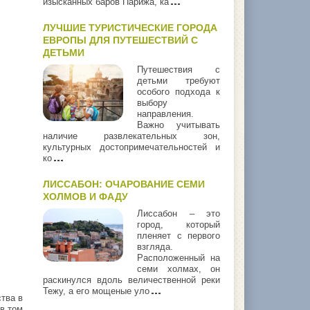
изысканных баров Парижа, ка
ЛУЧШИЕ ТУРИСТИЧЕСКИЕ ГОРОДА
ЕВРОПЫ ДЛЯ ПУТЕШЕСТВИЙ С
ДЕТЬМИ
Путешествия с
детьми требуют
особого подхода к
выбору
направления.
Важно учитывать
наличие развлекательных зон,
культурных достопримечательностей и
ко
ЛИССАБОН: ОЧАРОВАНИЕ СЕМИ
ХОЛМОВ И ФАДУ
Лиссабон – это
город, который
пленяет с первого
взгляда.
Расположенный на
семи холмах, он
раскинулся вдоль величественной реки
Тежу, а его мощеные уло
ства в
в том