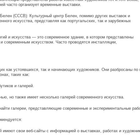
зей часто организует временные выставки.
 Белен (CCCB): Культурный центр Белен, помимо других выставок и
нного искусства, представляя как португальских, так и зарубежных
гий и искусства — это современное здание, в котором представлены
и и современным искусством. Часто проводятся инсталляции,
их как устоявшихся, так и начинающих художников. Они разбросаны по
нах, таких как:
утиков и галерей.
изнью, но также имеет несколько галерей современного искусства.
о найти галереи, представляющие современные и экспериментальные раб
омендуется:
й имеют свои веб-сайты с информацией о выставках, работах и художни