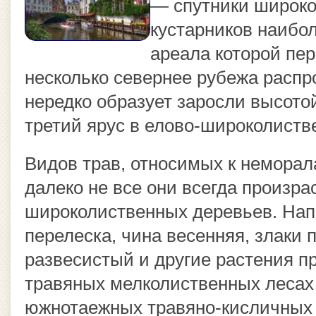
— спутники широко
кустарников наибо
ареала которой пе
несколько севернее рубежа распр
нередко образует заросли высото
третий ярус в елово-широколиств
Видов трав, относимых к неморал
далеко не все они всегда произра
широколиственных деревьев. Нап
перелеска, чина весенняя, злаки 
развесистый и другие растения п
травяных мелколиственных лесах
южнотаежных травяно-кисличных е