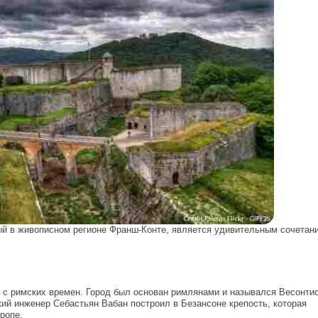
ый в живописном регионе Франш-Конте, является удивительным сочетан
 с римских времен. Город был основан римлянами и назывался Весонтио
кий инженер Себастьян Вабан построил в Безансоне крепость, которая
ропе.