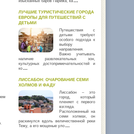
изысканных баров Парижа, ка
ЛУЧШИЕ ТУРИСТИЧЕСКИЕ ГОРОДА
ЕВРОПЫ ДЛЯ ПУТЕШЕСТВИЙ С
ДЕТЬМИ
Путешествия с
детьми требуют
особого подхода к
выбору
направления.
Важно учитывать
наличие развлекательных зон,
культурных достопримечательностей и
ко
ЛИССАБОН: ОЧАРОВАНИЕ СЕМИ
ХОЛМОВ И ФАДУ
Лиссабон – это
ием
город, который
пленяет с первого
взгляда.
Расположенный на
семи холмах, он
раскинулся вдоль величественной реки
.
Тежу, а его мощеные уло