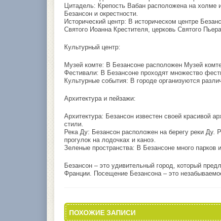
Цитадель: Крепость Вабан расположена на холме и
Безансон и окрестности.
Исторический центр: В историческом центре Безан
Святого Иоанна Крестителя, церковь Святого Пьера
Культурный центр:
Музей комте: В Безансоне расположен Музей комте
Фестивали: В Безансоне проходят множество фести
Культурные события: В городе организуются разли
Архитектура и пейзажи:
Архитектура: Безансон известен своей красивой ар
стили.
Река Ду: Безансон расположен на берегу реки Ду.
прогулок на лодочках и каноэ.
Зеленые пространства: В Безансоне много парков и
Безансон – это удивительный город, который предл
Франции. Посещение Безансона – это незабываемое
ПОХОЖИЕ ЗАПИСИ