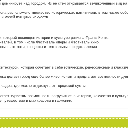
 доминирует над городом. Из ее стен открывается великолепный вид на
сона расположено множество исторических памятников, в том числе соб
 и музей изящных искусств.
, который посвящен истории и культуре региона Франш-Конте.
валей, в том числе Фестиваль оперы и Фестиваль кино.
чные выставки, концерты и театральные представления.
хитектурой, которая сочетает в себе готические, ренессансные и класси
 Река делает город еще более живописным и предлагает возможности для
 садов, где можно отдохнуть от городской суеты.
агает туристам возможность погрузиться в историю, искусство и культу
 путешествие в мир красоты и гармонии.